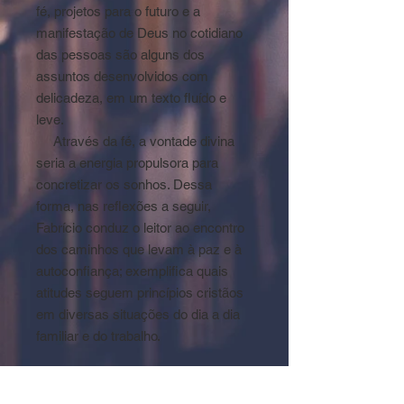
fé, projetos para o futuro e a
manifestação de Deus no cotidiano
das pessoas são alguns dos
assuntos desenvolvidos com
delicadeza, em um texto fluído e
leve.
Através da fé, a vontade divina
seria a energia propulsora para
concretizar os sonhos. Dessa
forma, nas reflexões a seguir,
Fabrício conduz o leitor ao encontro
dos caminhos que levam à paz e à
autoconfiança; exemplifica quais
atitudes seguem princípios cristãos
em diversas situações do dia a dia
familiar e do trabalho.