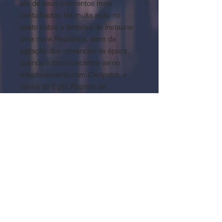
um de seus momentos mais
conturbados. Há muita ação no
relato sobre a tentativa de instaurar
uma nova República, além da
agitação dos romances de época,
quando o foco concentra-se no
relacionamento com Cleópatra, a
rainha do Egito. Repleto de
personagens mitológicos, o livro
garante um entretenimento de
qualidade.