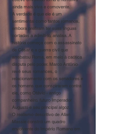
ainda mais viva e comovente.
A verdade é que ele é um
sentimental como tantos romanos,
embora prefiram ter suas línguas
cortadas a admiti-lo, analisa. A
história começa com o assassinato
de César e a guerra civil que
arrebatou Roma, em meio à caótica
disputa pelo poder. Marco Antônio
revê seus romances, o
relacionamento com os senadores e
os homens que conspiraram contra
ele, como Otávio - antigo
companheiro, futuro Imperador
Augusto e seu principal algoz.
O realismo descritivo de Allan
Massie constrói um quadro
envolvente do Império Romano em