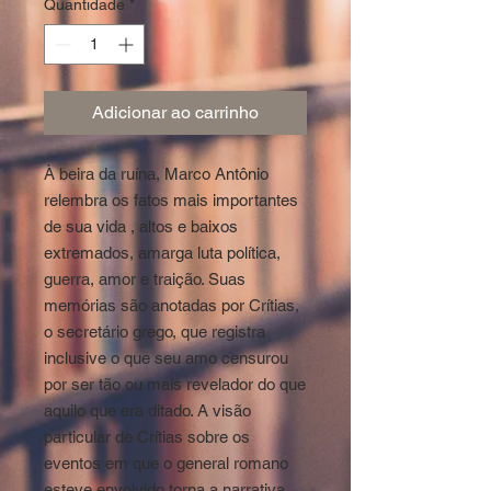
Quantidade
*
Adicionar ao carrinho
À beira da ruína, Marco Antônio
relembra os fatos mais importantes
de sua vida , altos e baixos
extremados, amarga luta política,
guerra, amor e traição. Suas
memórias são anotadas por Crítias,
o secretário grego, que registra
inclusive o que seu amo censurou
por ser tão ou mais revelador do que
aquilo que era ditado. A visão
particular de Crítias sobre os
eventos em que o general romano
esteve envolvido torna a narrativa