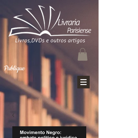
Publique