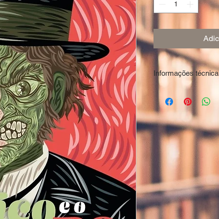
Adic
Informações técnica
Autor: STEVENSON, 
ISBN: 97865587006
Editora: Lafonte
Dimensões: 14x21c
Páginas: 128
Ano: 2021