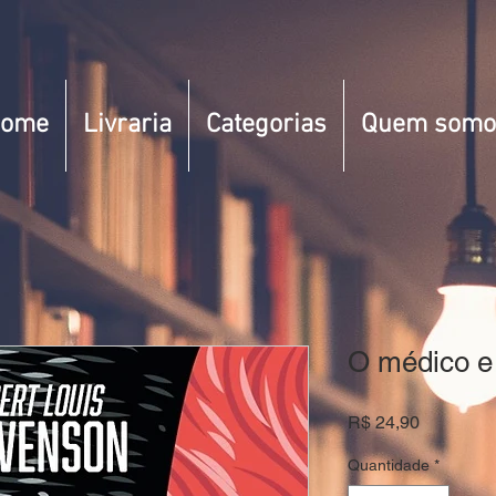
ome
Livraria
Categorias
Quem somo
O médico e
Preço
R$ 24,90
Quantidade
*