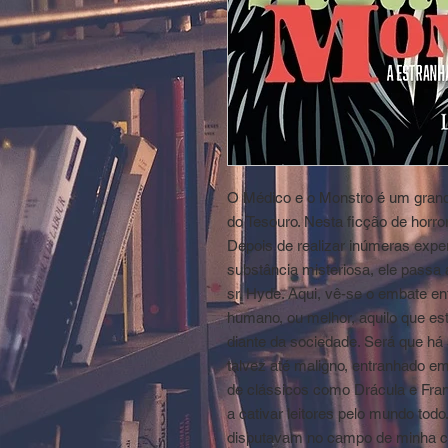
O Médico e o Monstro é um grand
do Tesouro. Nesta ficção de horror
Depois de realizar inúmeras expe
substância misteriosa, ele passa
sr. Hyde. Aqui, vê-se o embate en
humano, ou melhor, aquilo que e
diante da sociedade. Será que há
talvez até maligno, entranhado e
de clássicos como Drácula e Fra
a cativar leitores pelo mundo todo
disputavam no campo de minha c