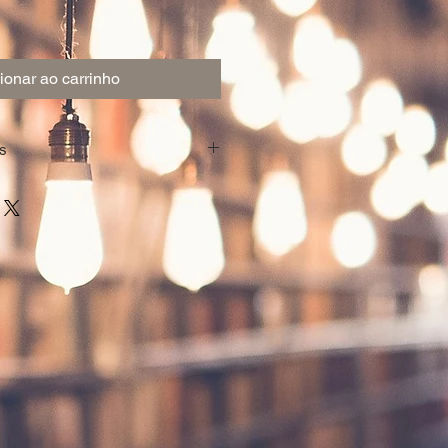
ionar ao carrinho
s
Robert Louis
78
m