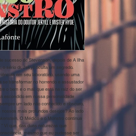
e sucesso de Stevenson, depois de A Ilha
, o sério dr. Jekyll oculta um segredo.
riências em seu laboratório, usando uma
 a se transformar no horrendo e assustador
tre o bem e o mal, que está na raiz do ser
stá escondido em nossa personalidade
 sempre um lado não conhecido e obscuro,
m nossos mais profundos desejos? Ao lado
nkenstein, O Médico e o Monstro continua
. '' Vi que, das duas naturezas que
onsciência, mesmo que eu pudesse ser