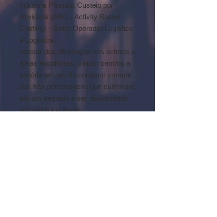
Indústria Plastica; Custeio por
Atividade (ABC - Activity Based
Costing) – Setor Operador Logístico
e Logística.
Apesar das diferenças nos setores e
áreas escolhidas, o autor centrou a
história em um fio condutor comum
aos três personagens que culminará
em um segredo a ser desvendado
nos capítulos finais.
Informações Técnicas
Autor: CORONADO, Osmar
ISBN: 978-85-67070-10-0
Editora: Dialógica Editora
Ano: 2016
Páginas: 215
Dimensões: 14x21cm