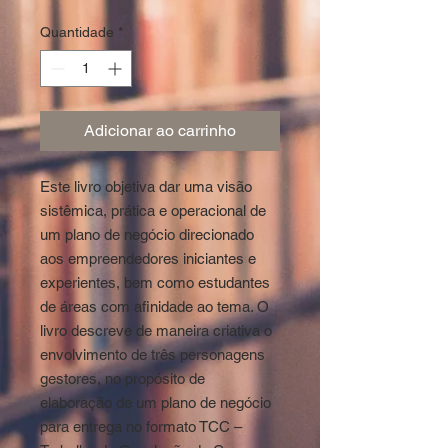
Quantidade
*
Adicionar ao carrinho
Este livro objetiva dar uma visão
sistêmica, prática e operacional de
um plano de negócio direcionado
aos empreendedores iniciantes e
experientes, bem como estudantes
de áreas com afinidade ao tema. O
livro descreve de maneira criativa o
envolvimento de três personagens
gestores, no propósito de
elaboração de um plano de negócio
para entrega no formato TCC –