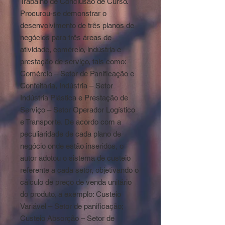
Trabalho de Conclusão de Curso.
Procurou-se demonstrar o
desenvolvimento de três planos de
negócios para três áreas de
atividade, comércio, indústria e
prestação de serviço, tais como:
Comércio – Setor de Panificação e
Confeitaria, Indústria – Setor
Indústria Plástica e Prestação de
Serviço – Setor Operador Logístico
e Transporte. De acordo com a
peculiaridade de cada plano de
negócio onde estão inseridos, o
autor adotou o sistema de custeio
referente a cada setor, objetivando o
cálculo de preço de venda unitário
do produto, a exemplo: Custeio
Variável – Setor de panificação;
Custeio Absorção – Setor de