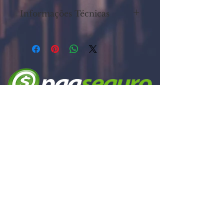
Informações Técnicas
Autores: SANTOS, Aldo; VALIM, Ana.
Editora: Dialógica Editora - Opus
Citatum
Ano: 2014
ISBN: 978-85-67070-02-5
Dimensões: 14x21cm
Páginas: 80