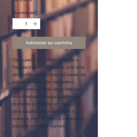
Quantidade
*
Adicionar ao carrinho
Vila Lulaldo: Da Lei do barbante à
Regularização Fundiária é uma obra
eletrizante, que permeia as bases do
real socialismo. Um verdadeiro
documentário, onde fato a fato não
só é mostrada a saga de homens,
mulheres e crianças em busca de
uma equalização nos direitos à
moradia, mas também a incansável
luta pela dignidade humana.