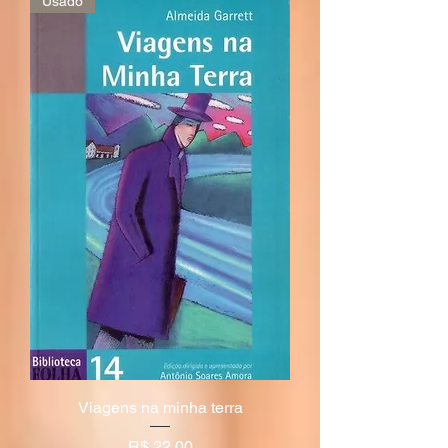
Usado
Viagens na minha terra
Preço
R$ 22,00