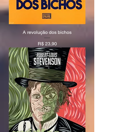
A revolução dos bichos
Preço
R$ 23,90