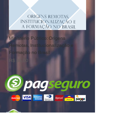
Ministério Público: Origens
Remotas, Institucionalização e
Formação no Brasil
Preço
R$ 35,00