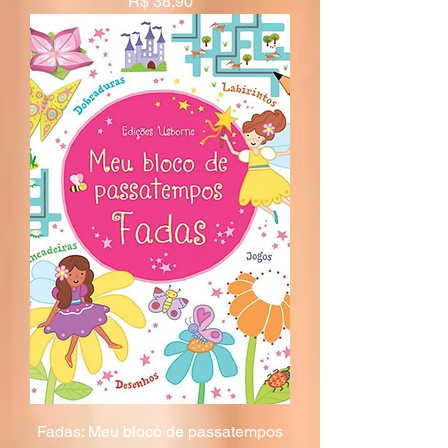
Preço
R$ 38,90
Fadas: Meu bloco de passatempos