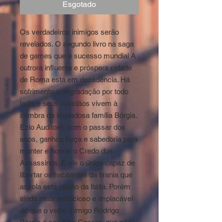
Esgotado
Os verdadeiros inimigos serão
revelados. O segundo livro na saga
de games que é sucesso mundial A
outrora influente e próspera cidade
de Roma está em decadência. Há
sofrimento e degradação por todo
lado, e seus cidadãos vivem à
sombra da impiedosa família Bórgia.
Ezio Auditore, com o passar dos
anos, ganhou força e sabedoria para
manter e honrar o Credo dos
Assassinos. É ele o único capaz de
libertar os habitantes da tirania que
assola esta região da Itália. Porém
ainda mais ambicioso e implacável
do que o velho inimigo Rodrigo