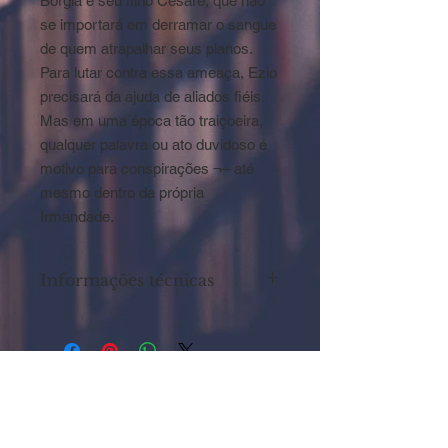
Bórgia é seu filho Cesare, que não
se importará em derramar o sangue
de quem atrapalhar seus planos.
Para lutar contra essa ameaça, Ezio
precisará da ajuda de aliados fiéis.
Mas em uma época tão traiçoeira,
qualquer palavra ou ato duvidoso é
motivo para conspirações ¬– até
mesmo dentro da própria
Irmandade.
Informações técnicas
Autor: BOWDEN ,Oliver
ISBN: 9788501095749
Editora: Galera
Dimensões: 15x23cm
Páginas: 392
Ano: 2012