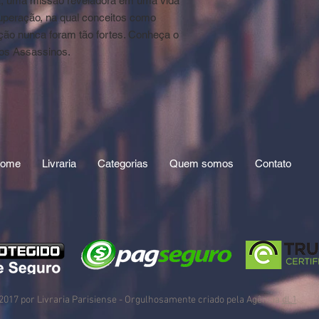
ta, uma missão reveladora em uma vida
uperação, na qual conceitos como
ição nunca foram tão fortes. Conheça o
dos Assassinos.
ome
Livraria
Categorias
Quem somos
Contato
2017 por Livraria Parisiense
- Orgulhosamente criado pela Agência
dL1