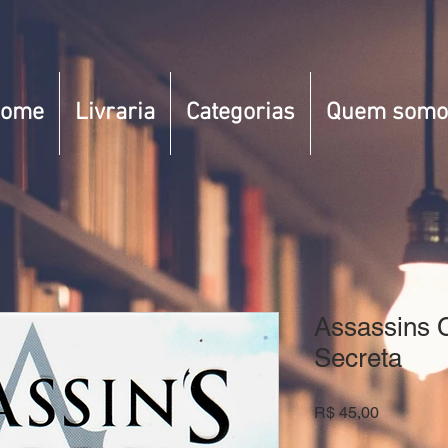
ome
Livraria
Categorias
Quem somo
Assassins 
Secreta
Preço
R$ 45,00