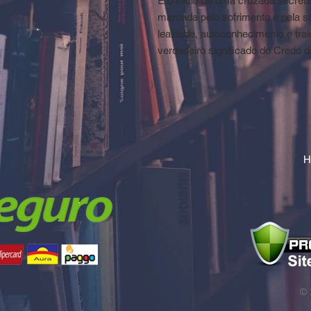
É o início de uma cruzada secre
marcada pelo sofrimento e pela s
lealdade, autoconhecimento e tra
verdadeiro significado do Credo 
H
© 