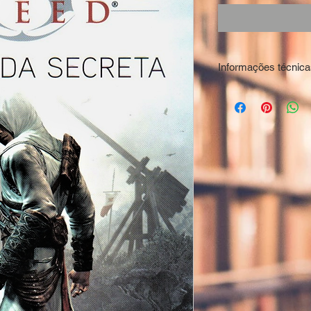
Informações técnica
Autor: BOWDEN, Oliv
ISBN: 97885010983
Editora: Galera
Dimensões: 15x23c
Páginas: 336
Ano: 2012