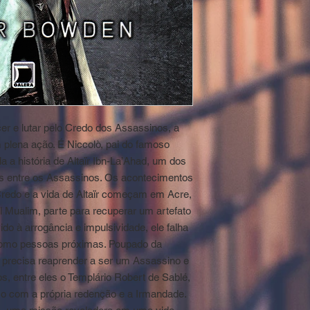
er e lutar pelo Credo dos Assassinos, a
plena ação. É Niccolò, pai do famoso
 a história de Altaïr Ibn-La’Ahad, um dos
os entre os Assassinos. Os acontecimentos
edo e a vida de Altaïr começam em Acre,
l Mualim, parte para recuperar um artefato
do à arrogância e impulsividade, ele falha
como pessoas próximas. Poupado da
r precisa reaprender a ser um Assassino e
os, entre eles o Templário Robert de Sablé,
 com a própria redenção e a Irmandade.