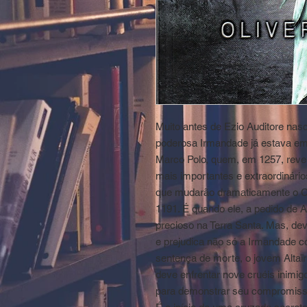
Muito antes de Ezio Auditore nasc
poderosa Irmandade já estava em 
Marco Polo, quem, em 1257, revela
mais importantes e extraordinári
que mudarão dramaticamente o Cr
1191. É quando ele, a pedido de A
precioso na Terra Santa. Mas, devi
e prejudica não só a Irmandade 
sentença de morte, o jovem Altaï
deve enfrentar nove cruéis inimig
para demonstrar seu compromisso