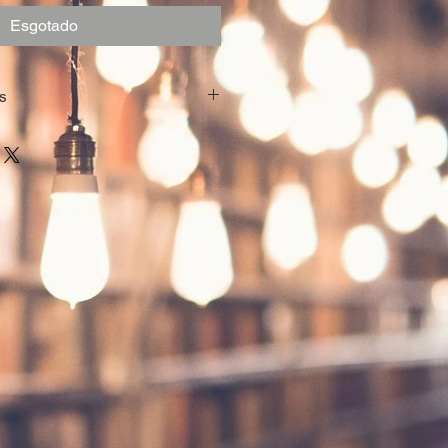
Esgotado
s
er
44
m