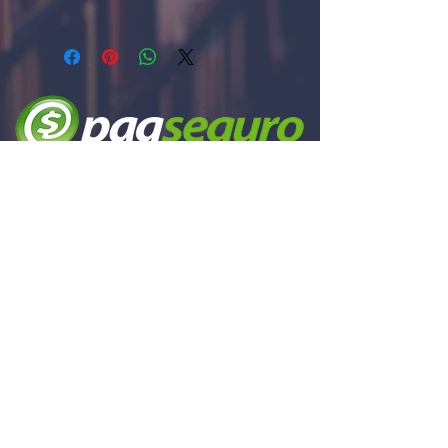
Autor: Saint-Exupéry, Antoine De
ISBN: 9788532651181
Editora: Vozes de bolso
Páginas: 96