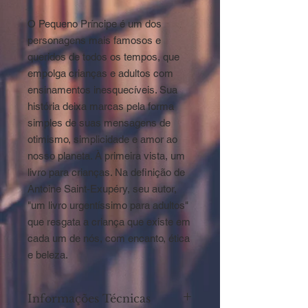
O Pequeno Príncipe é um dos
personagens mais famosos e
queridos de todos os tempos, que
empolga crianças e adultos com
ensinamentos inesquecíveis. Sua
história deixa marcas pela forma
simples de suas mensagens de
otimismo, simplicidade e amor ao
nosso planeta. À primeira vista, um
livro para crianças. Na definição de
Antoine Saint-Exupéry, seu autor,
"um livro urgentíssimo para adultos"
que resgata a criança que existe em
cada um de nós, com encanto, ética
e beleza.
Informações Técnicas