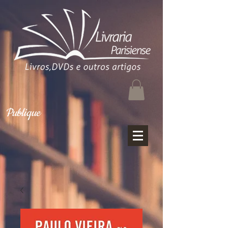
Publique